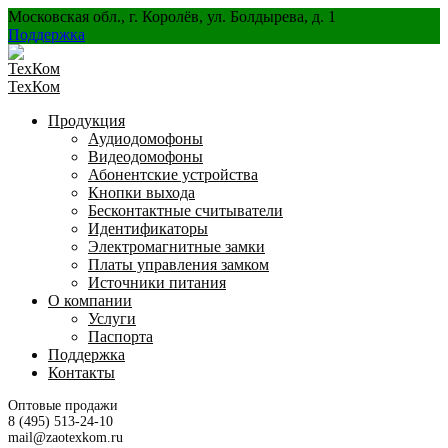
Перейти
Московская обл., г. Королёв, ул. Болдырева, д. 1
к
Поддержка
содержанию
ТехКом
Продукция
Аудиодомофоны
Видеодомофоны
Абонентские устройства
Кнопки выхода
Бесконтактные считыватели
Идентификаторы
Электромагнитные замки
Платы управления замком
Источники питания
О компании
Услуги
Паспорта
Поддержка
Контакты
Оптовые продажи
8 (495) 513-24-10
mail@zaotexkom.ru