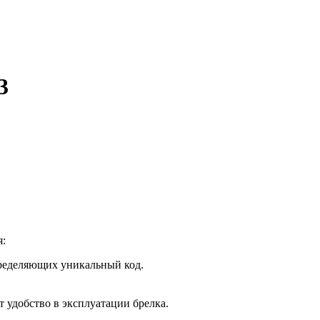
3
я:
ределяющих уникальный код.
 удобство в эксплуатации брелка.