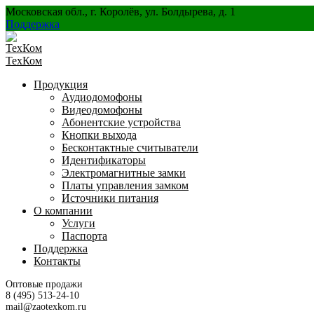
Перейти
Московская обл., г. Королёв, ул. Болдырева, д. 1
к
Поддержка
содержанию
ТехКом
Продукция
Аудиодомофоны
Видеодомофоны
Абонентские устройства
Кнопки выхода
Бесконтактные считыватели
Идентификаторы
Электромагнитные замки
Платы управления замком
Источники питания
О компании
Услуги
Паспорта
Поддержка
Контакты
Оптовые продажи
8 (495) 513-24-10
mail@zaotexkom.ru