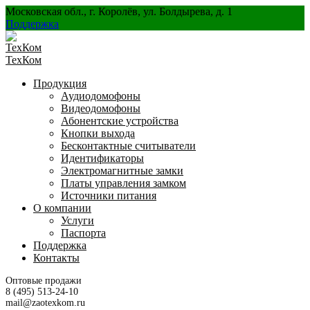
Перейти
Московская обл., г. Королёв, ул. Болдырева, д. 1
к
Поддержка
содержанию
ТехКом
Продукция
Аудиодомофоны
Видеодомофоны
Абонентские устройства
Кнопки выхода
Бесконтактные считыватели
Идентификаторы
Электромагнитные замки
Платы управления замком
Источники питания
О компании
Услуги
Паспорта
Поддержка
Контакты
Оптовые продажи
8 (495) 513-24-10
mail@zaotexkom.ru